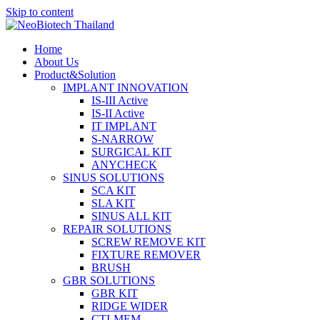
Skip to content
Home
About Us
Product&Solution
IMPLANT INNOVATION
IS-III Active
IS-II Active
IT IMPLANT
S-NARROW
SURGICAL KIT
ANYCHECK
SINUS SOLUTIONS
SCA KIT
SLA KIT
SINUS ALL KIT
REPAIR SOLUTIONS
SCREW REMOVE KIT
FIXTURE REMOVER
BRUSH​
GBR SOLUTIONS
GBR KIT
RIDGE WIDER
CTI-MEM