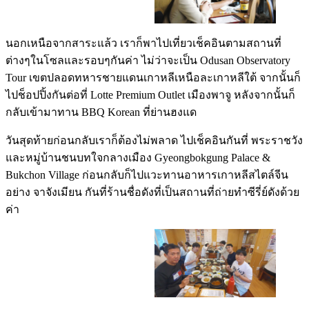
นอกเหนือจากสาระแล้ว เราก็พาไปเที่ยวเช็คอินตามสถานที่
ต่างๆในโซลและรอบๆกันค่า ไม่ว่าจะเป็น Odusan Observatory
Tour เขตปลอดทหารชายแดนเกาหลีเหนือละเกาหลีใต้ จากนั้นก็
ไปช็อปปิ้งกันต่อที่ Lotte Premium Outlet เมืองพาจู หลังจากนั้นก็
กลับเข้ามาทาน BBQ Korean ที่ย่านฮงแด
วันสุดท้ายก่อนกลับเราก็ต้องไม่พลาด ไปเช็คอินกันที่ พระราชวัง
และหมู่บ้านชนบทใจกลางเมือง Gyeongbokgung Palace &
Bukchon Village ก่อนกลับก็ไปแวะทานอาหารเกาหลีสไตล์จีน
อย่าง จาจังเมียน กันที่ร้านชื่อดังที่เป็นสถานที่ถ่ายทำซีรี่ย์ดังด้วย
ค่า