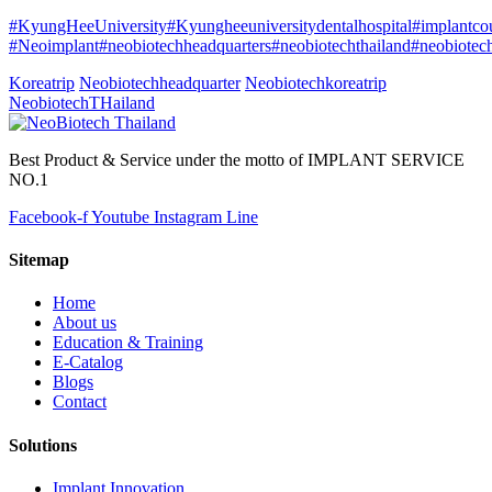
#KyungHeeUniversity
#Kyungheeuniversitydentalhospital
#implantco
#Neoimplant
#neobiotechheadquarters
#neobiotechthailand
#neobiotech
Koreatrip
Neobiotechheadquarter
Neobiotechkoreatrip
NeobiotechTHailand
Best Product & Service under the motto of IMPLANT SERVICE
NO.1
Facebook-f
Youtube
Instagram
Line
Sitemap
Home
About us
Education & Training
E-Catalog
Blogs
Contact
Solutions
Implant Innovation