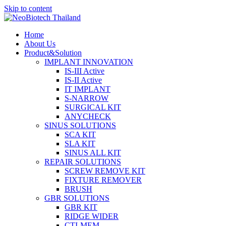
Skip to content
Home
About Us
Product&Solution
IMPLANT INNOVATION
IS-III Active
IS-II Active
IT IMPLANT
S-NARROW
SURGICAL KIT
ANYCHECK
SINUS SOLUTIONS
SCA KIT
SLA KIT
SINUS ALL KIT
REPAIR SOLUTIONS
SCREW REMOVE KIT
FIXTURE REMOVER
BRUSH​
GBR SOLUTIONS
GBR KIT
RIDGE WIDER
CTI-MEM