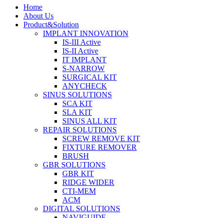
Home
About Us
Product&Solution
IMPLANT INNOVATION
IS-III Active
IS-II Active
IT IMPLANT
S-NARROW
SURGICAL KIT
ANYCHECK
SINUS SOLUTIONS
SCA KIT
SLA KIT
SINUS ALL KIT
REPAIR SOLUTIONS
SCREW REMOVE KIT
FIXTURE REMOVER
BRUSH​
GBR SOLUTIONS
GBR KIT
RIDGE WIDER
CTI-MEM
ACM
DIGITAL SOLUTIONS
NAVIGUIDE