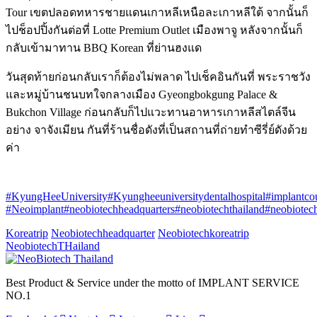
Tour เขตปลอดทหารชายแดนเกาหลีเหนือละเกาหลีใต้ จากนั้นก็
ไปช็อปปิ้งกันต่อที่ Lotte Premium Outlet เมืองพาจู หลังจากนั้นก็
กลับเข้ามาทาน BBQ Korean ที่ย่านฮงแด
วันสุดท้ายก่อนกลับเราก็ต้องไม่พลาด ไปเช็คอินกันที่ พระราชวัง
และหมู่บ้านชนบทใจกลางเมือง Gyeongbokgung Palace &
Bukchon Village ก่อนกลับก็ไปแวะทานอาหารเกาหลีสไตล์จีน
อย่าง จาจังเมียน กันที่ร้านชื่อดังที่เป็นสถานที่ถ่ายทำซีรี่ย์ดังด้วย
ค่า
#KyungHeeUniversity
#Kyungheeuniversitydentalhospital
#implantco
#Neoimplant
#neobiotechheadquarters
#neobiotechthailand
#neobiotech
Koreatrip
Neobiotechheadquarter
Neobiotechkoreatrip
NeobiotechTHailand
Best Product & Service under the motto of IMPLANT SERVICE
NO.1