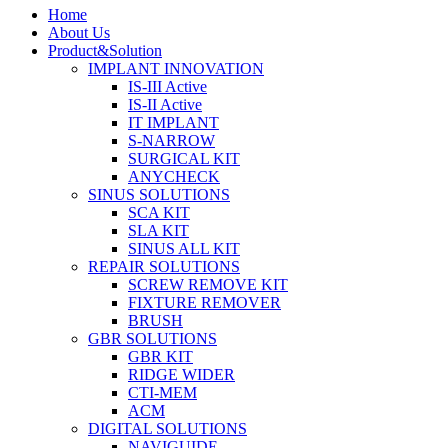
Home
About Us
Product&Solution
IMPLANT INNOVATION
IS-III Active
IS-II Active
IT IMPLANT
S-NARROW
SURGICAL KIT
ANYCHECK
SINUS SOLUTIONS
SCA KIT
SLA KIT
SINUS ALL KIT
REPAIR SOLUTIONS
SCREW REMOVE KIT
FIXTURE REMOVER
BRUSH​
GBR SOLUTIONS
GBR KIT
RIDGE WIDER
CTI-MEM
ACM
DIGITAL SOLUTIONS
NAVIGUIDE