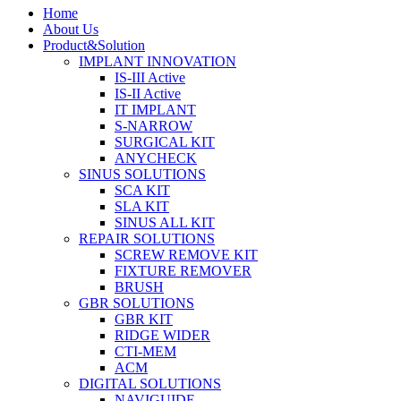
Home
About Us
Product&Solution
IMPLANT INNOVATION
IS-III Active
IS-II Active
IT IMPLANT
S-NARROW
SURGICAL KIT
ANYCHECK
SINUS SOLUTIONS
SCA KIT
SLA KIT
SINUS ALL KIT
REPAIR SOLUTIONS
SCREW REMOVE KIT
FIXTURE REMOVER
BRUSH​
GBR SOLUTIONS
GBR KIT
RIDGE WIDER
CTI-MEM
ACM
DIGITAL SOLUTIONS
NAVIGUIDE