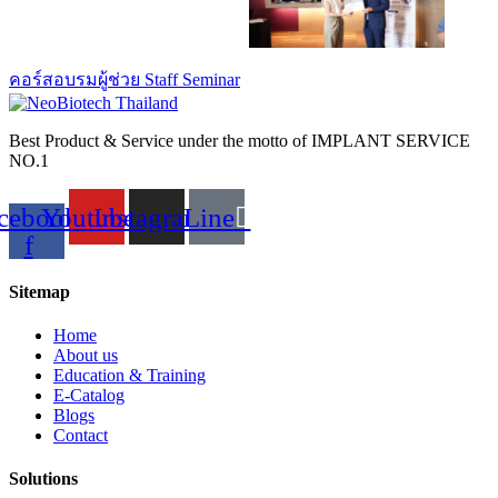
คอร์สอบรมผู้ช่วย Staff Seminar
Best Product & Service under the motto of IMPLANT SERVICE
NO.1
cebook-
Youtube
Instagram
Line
f
Sitemap
Home
About us
Education & Training
E-Catalog
Blogs
Contact
Solutions