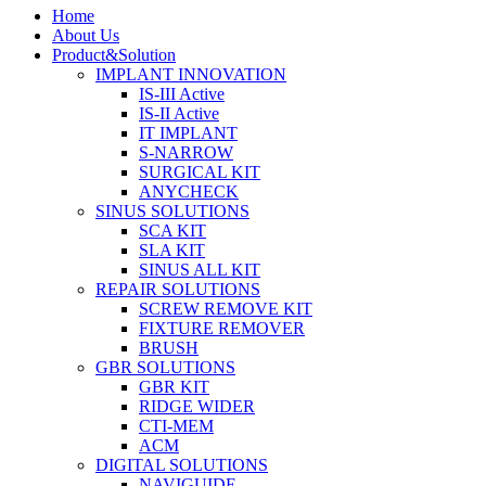
Home
About Us
Product&Solution
IMPLANT INNOVATION
IS-III Active
IS-II Active
IT IMPLANT
S-NARROW
SURGICAL KIT
ANYCHECK
SINUS SOLUTIONS
SCA KIT
SLA KIT
SINUS ALL KIT
REPAIR SOLUTIONS
SCREW REMOVE KIT
FIXTURE REMOVER
BRUSH​
GBR SOLUTIONS
GBR KIT
RIDGE WIDER
CTI-MEM
ACM
DIGITAL SOLUTIONS
NAVIGUIDE