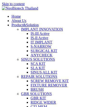
Skip to content
Home
About Us
Product&Solution
IMPLANT INNOVATION
IS-III Active
IS-II Active
IT IMPLANT
S-NARROW
SURGICAL KIT
ANYCHECK
SINUS SOLUTIONS
SCA KIT
SLA KIT
SINUS ALL KIT
REPAIR SOLUTIONS
SCREW REMOVE KIT
FIXTURE REMOVER
BRUSH​
GBR SOLUTIONS
GBR KIT
RIDGE WIDER
CTI-MEM